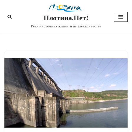
Плотина.Нет!
Перейти
к
Реки - источник жизни, а не электричества
содержимому