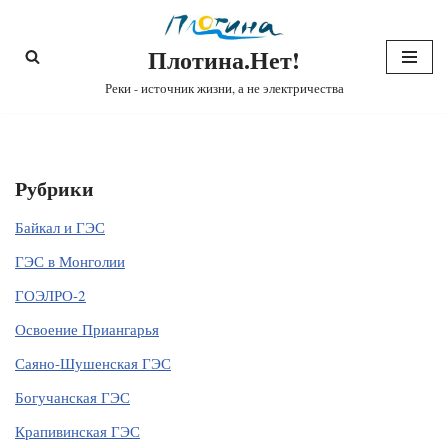
Плотина.Нет!
Перейти
к
Реки - источник жизни, а не электричества
содержимому
Рубрики
Байкал и ГЭС
ГЭС в Монголии
ГОЭЛРО-2
Освоение Приангарья
Саяно-Шушенская ГЭС
Богучанская ГЭС
Крапивинская ГЭС