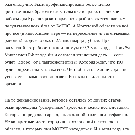
благополучно. Были профинансированы более-менее
достаточным образом изыскательские и археологические
работы для Красноярского края, который и является главным
получателем всех благ от БоГЭС. А Иркутской области на всё
про всё (в наибольшей мере — на переселение из затопляемых
районов) выделено около 2,2 миллиарда рублей. При
расчётной потребности как минимум в 9,3 миллиарда. Причём
Минрегион РФ вроде бы и согласен эти деньги дать — если
будет "добро" от Главгосэкспертизы. Которая ждёт, что ИО
будет определена как заказчик. Чего область не хочет, да и не
успевает — комиссия во главе с Козаком не дала на это
времени.
На то финансирование, которое осталось от других статей,
были проведены "ускоренные" археологические исследования.
Которые определили ареал, подлежащий изъятию артефактов.
Не конкретные места городищ, захоронений и стоянок, а
области, в которых они МОГУТ находиться. И в этом году все