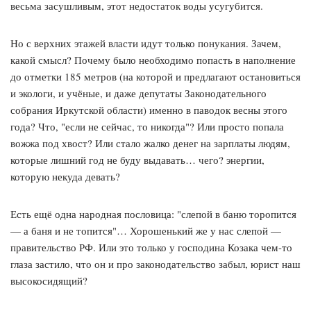
весьма засушливым, этот недостаток воды усугубится.
Но с верхних этажей власти идут только понукания. Зачем,
какой смысл? Почему было необходимо попасть в наполнение
до отметки 185 метров (на которой и предлагают остановиться
и экологи, и учёные, и даже депутаты Законодательного
собрания Иркутской области) именно в паводок весны этого
года? Что, "если не сейчас, то никогда"? Или просто попала
вожжа под хвост? Или стало жалко денег на зарплаты людям,
которые лишний год не буду выдавать… чего? энергии,
которую некуда девать?
Есть ещё одна народная пословица: "слепой в баню торопится
— а баня и не топится"… Хорошенький же у нас слепой —
правительство РФ. Или это только у господина Козака чем-то
глаза застило, что он и про законодательство забыл, юрист наш
высокосидящий?