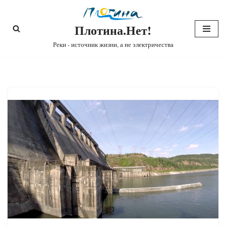
Плотина.Нет!
Перейти
к
Реки - источник жизни, а не электричества
содержимому