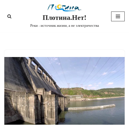
Плотина.Нет!
Перейти
к
Реки - источник жизни, а не электричества
содержимому