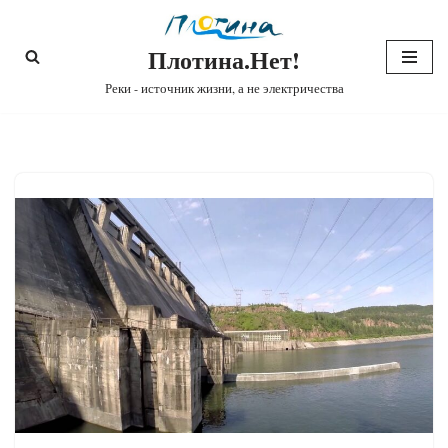
Плотина.Нет!
Перейти
к
Реки - источник жизни, а не электричества
содержимому