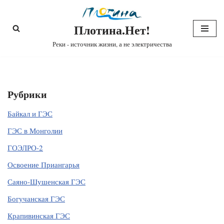
Плотина.Нет!
Перейти
к
Реки - источник жизни, а не электричества
содержимому
Рубрики
Байкал и ГЭС
ГЭС в Монголии
ГОЭЛРО-2
Освоение Приангарья
Саяно-Шушенская ГЭС
Богучанская ГЭС
Крапивинская ГЭС