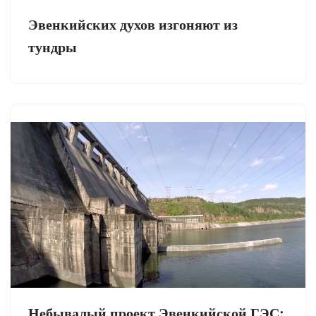
Эвенкийских духов изгоняют из
тундры
Небывалый проект Эвенкийской ГЭС: