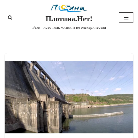
Плотина.Нет!
Перейти
к
Реки - источник жизни, а не электричества
содержимому