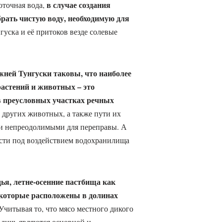
в случае создания
роточная вода,
 брать чистую воду, необходимую для
уска и её притоков везде солевые
ней Тунгуски таковы, что наиболее
астений и животных – это
в преусловных участках речных
 других животных, а также пути их
и непреодолимыми для переправы. А
сти под воздействием водохранилища
ья, летне-осенние пастбища как
, которые расположены в долинах
 Учитывая то, что мясо местного дикого
я дичь являются основной и