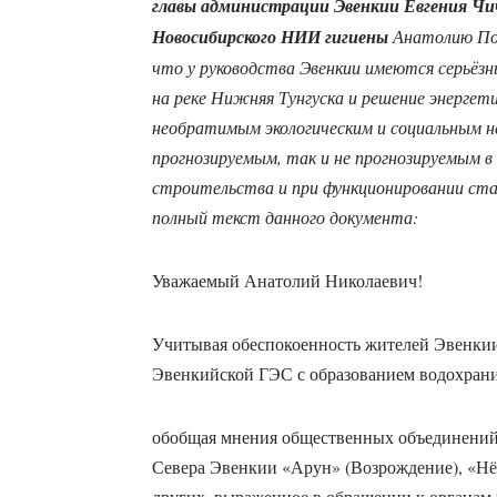
главы администрации Эвенкии Евгения Чи
Новосибирского НИИ гигиены
Анатолию Поля
что у руководства Эвенкии имеются серьёзн
на реке Нижняя Тунгуска и решение энерге
необратимым экологическим и социальным н
прогнозируемым, так и не прогнозируемым в
строительства и при функционировании ста
полный текст данного документа:
Уважаемый Анатолий Николаевич!
Учитывая обеспокоенность жителей Эвенкии
Эвенкийской ГЭС с образованием водохран
обобщая мнения общественных объединений
Севера Эвенкии «Арун» (Возрождение), «Нё
других, выраженное в обращении к органам 