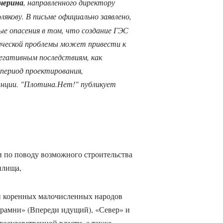
черина
, направленного директору
кову. В письме официально заявлено,
ые опасения в том, что создание ГЭС
тической проблемы может привести к
егативным последствиям, как
 период проектирования,
нции. "Плотина.Нет!" публикует
 по поводу возможного строительства
илища,
 коренных малочисленных народов
рамни» (Впереди идущий), «Север» и
государственной власти, а также