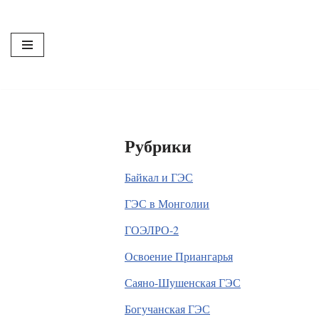
Перейти
к
содержимому
Рубрики
Байкал и ГЭС
ГЭС в Монголии
ГОЭЛРО-2
Освоение Приангарья
Саяно-Шушенская ГЭС
Богучанская ГЭС