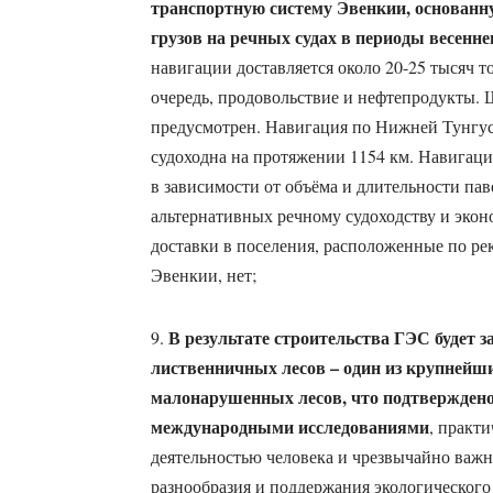
транспортную систему Эвенкии, основанну
грузов на речных судах в периоды весенне
навигации доставляется около 20-25 тысяч т
очередь, продовольствие и нефтепродукты.
предусмотрен. Навигация по Нижней Тунгуск
судоходна на протяжении 1154 км. Навигация
в зависимости от объёма и длительности па
альтернативных речному судоходству и экон
доставки в поселения, расположенные по рек
Эвенкии, нет;
В результате строительства ГЭС будет з
9.
лиственничных лесов – один из крупнейш
малонарушенных лесов, что подтвержден
международными исследованиями
, практ
деятельностью человека и чрезвычайно важн
разнообразия и поддержания экологического 