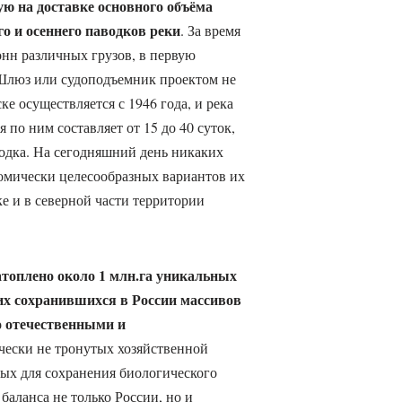
ю на доставке основного объёма
го и осеннего паводков реки
. За время
онн различных грузов, в первую
 Шлюз или судоподъемник проектом не
е осуществляется с 1946 года, и река
 по ним составляет от 15 до 40 суток,
водка. На сегодняшний день никаких
омически целесообразных вариантов их
е и в северной части территории
атоплено около 1 млн.га уникальных
их сохранившихся в России массивов
о отечественными и
ически не тронутых хозяйственной
ых для сохранения биологического
баланса не только России, но и