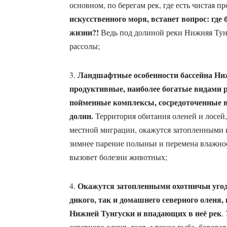
основном, по берегам рек, где есть чистая п
искусственного моря, встанет вопрос: где
жизни?!
Ведь под долиной реки Нижняя Тунг
рассолы;
Ландшафтные особенности бассейна Ниж
3.
продуктивные, наиболее богатые видами р
пойменные комплексы, сосредоточенные 
долин.
Территория обитания оленей и лосей,
местной миграции, окажутся затопленными 
зимнее парение полыньи и перемена влажно
вызовет болезни животных;
Окажутся затопленными охотничьи угод
4.
дикого, так и домашнего северного оленя
Нижней Тунгуски и впадающих в неё рек
.
северного оленя, лося, а также рыба, борова