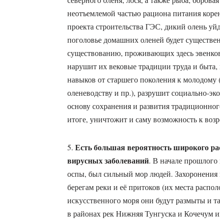
неотъемлемой частью рациона питания корен
проекта строительства ГЭС, дикий олень уйд
поголовье домашних оленей будет существен
существованию, проживающих здесь эвенков
нарушит их вековые традиции труда и быта
навыков от старшего поколения к молодому (
оленеводству и пр.), разрушит социально-э
основу сохранения и развития традиционного
итоге, уничтожит и саму возможность к воз
Есть большая вероятность широкого ра
5.
вирусных заболеваний
. В начале прошлого
оспы, был сильный мор людей. Захоронения н
берегам реки и её притоков (их места распол
искусственного моря они будут размыты и та
в районах рек Нижняя Тунгуска и Кочечум 