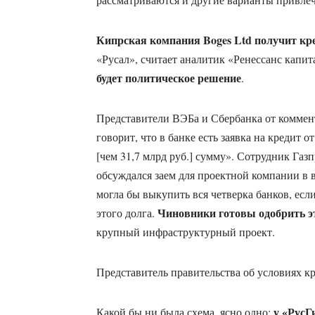
Кипрская компания Boges Ltd получит кр
«Русал», считает аналитик «Ренессанс капит
будет политическое решение
.
Представители ВЭБа и Сбербанка от коммен
говорит, что в банке есть заявка на кредит 
[чем 31,7 млрд руб.] сумму». Сотрудник Газп
обсуждался заем для проектной компании в 
могла бы выкупить вся четверка банков, ес
Чиновники готовы одобрить э
этого долга.
крупный инфраструктурный проект.
Представитель правительства об условиях кр
у «РусГ
Какой бы ни была схема, ясно одно: