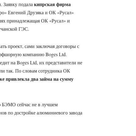
кипрская фирма
. Заявку подала
дро» Евгений Друзяка и ОК «Русал»
олях принадлежащая ОК «Русал» и
учанской ГЭС.
ть проект, сами заключая договоры с
оффшорную компанию Boges Ltd.
дит на Boges Ltd, их представители не
али так. По словам сотрудника ОК
уже привлекла два займа на сумму
о БЭМО сейчас не в лучшем
анов по достройке алюминиевого завода