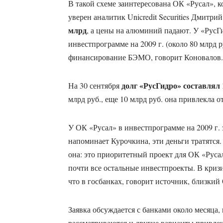
В такой схеме заинтересована ОК «Русал», к
уверен аналитик Unicredit Securities Дмитри
млрд
, а цены на алюминий падают. У «РусГид
инвестпрограмме на 2009 г. (около 80 млрд р
финансирование БЭМО, говорит Коновалов.
долг «РусГидро» составлял 
На 30 сентября
млрд руб., еще 10 млрд руб. она привлекла о
У ОК «Русал» в инвестпрограмме на 2009 г.
напоминает Курочкина, эти деньги тратятся. 
она: это приоритетный проект для ОК «Русал
почти все остальные инвестпроекты. В криз
что в госбанках, говорит источник, близкий
Заявка обсуждается с банками около месяца
рассматриваются и другие варианты привлеч