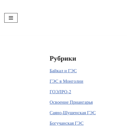
Перейти
к
содержимому
Рубрики
Байкал и ГЭС
ГЭС в Монголии
ГОЭЛРО-2
Освоение Приангарья
Саяно-Шушенская ГЭС
Богучанская ГЭС