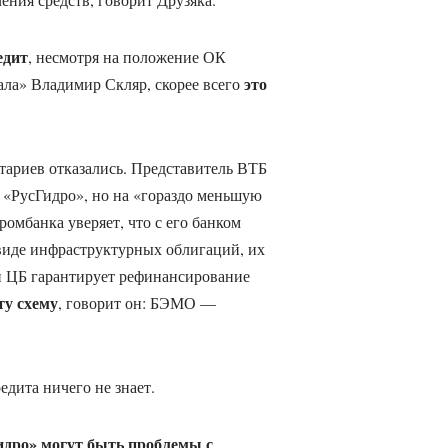
едит
, несмотря на положение ОК
это
ала» Владимир Скляр, скорее всего
тариев отказались. Представитель ВТБ
от «РусГидро», но на «гораздо меньшую
ромбанка уверяет, что с его банком
виде инфраструктурных облигаций, их
ли ЦБ гарантирует рефинансирование
ту схему
, говорит он: БЭМО —
едита ничего не знает.
идро» могут быть проблемы с