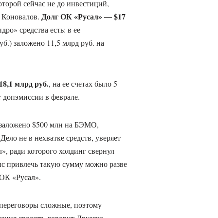
оторой сейчас не до инвестиций,
Долг ОК «Русал» — $17
й Коновалов.
ро» средства есть: в ее
уб.) заложено 11,5 млрд руб. на
18,1 млрд руб.
, на ее счетах было 5
т допэмиссии в феврале.
 заложено $500 млн на БЭМО,
Дело не в нехватке средств, уверяет
», ради которого холдинг свернул
ис привлечь такую сумму можно разве
 ОК «Русал».
, переговоры сложные, поэтому
ения средств, говорит Друзяка.