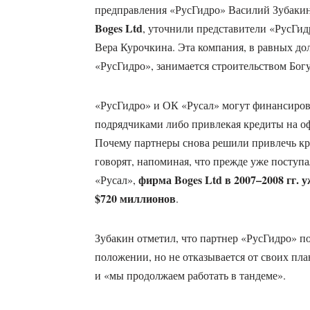
предправления «РусГидро» Василий Зубакин
Boges Ltd
, уточнили представители «РусГи
Вера Курочкина. Эта компания, в равных д
«РусГидро», занимается строительством Бог
«РусГидро» и ОК «Русал» могут финансирова
подрядчиками либо привлекая кредиты на 
Почему партнеры снова решили привлечь кре
говорят, напоминая, что прежде уже поступ
фирма Boges Ltd в 2007–2008 гг. 
«Русал»,
$720 миллионов
.
Зубакин отметил, что партнер «РусГидро» п
положении, но не отказывается от своих пл
и «мы продолжаем работать в тандеме».