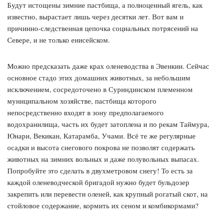
Будут истощены зимние пастбища, а полноценный ягель, как
известно, вырастает лишь через десятки лет. Вот вам и
причинно-следственная цепочка социальных потрясений на
Севере, и не только енисейском.
Можно предсказать даже крах оленеводства в Эвенкии. Сейчас
основное стадо этих домашних животных, за небольшим
исключением, сосредоточено в Суриндинском племенном
муниципальном хозяйстве, пастбища которого
непосредственно входят в зону предполагаемого
водохранилища, часть их будет затоплена и по рекам Таймура,
Юнари, Векикан, Катарамба, Учами. Всё те же регулярные
осадки и высота снегового покрова не позволят содержать
животных на зимних вольных и даже полувольных выпасах.
Попробуйте это сделать в двухметровом снегу! То есть за
каждой оленеводческой бригадой нужно будет бульдозер
закрепить или перевести оленей, как крупный рогатый скот, на
стойловое содержание, кормить их сеном и комбикормами?