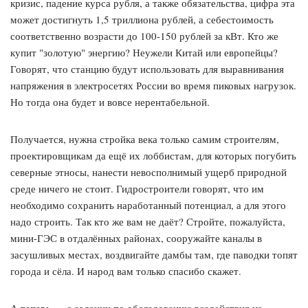
кризис, падение курса рубля, а также обязательства, цифра эта
может достигнуть 1,5 триллиона рублей, а себестоимость
соответственно возрасти до 100-150 рублей за кВт. Кто же
купит "золотую" энергию? Неужели Китай или европейцы?
Говорят, что станцию будут использовать для выравнивания
напряжения в электросетях России во время пиковых нагрузок.
Но тогда она будет и вовсе нерентабельной.
Получается, нужна стройка века только самим строителям,
проектировщикам да ещё их лоббистам, для которых погубить
северные этносы, нанести невосполнимый ущерб природной
среде ничего не стоит. Гидростроители говорят, что им
необходимо сохранить наработанный потенциал, а для этого
надо строить. Так кто же вам не даёт? Стройте, пожалуйста,
мини-ГЭС в отдалённых районах, сооружайте каналы в
засушливых местах, воздвигайте дамбы там, где паводки топят
города и сёла. И народ вам только спасибо скажет.