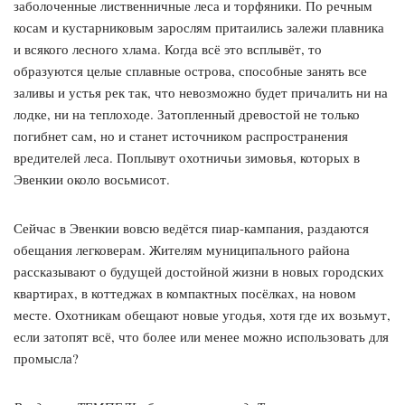
заболоченные лиственничные леса и торфяники. По речным
косам и кустарниковым зарослям притаились залежи плавника
и всякого лесного хлама. Когда всё это всплывёт, то
образуются целые сплавные острова, способные занять все
заливы и устья рек так, что невозможно будет причалить ни на
лодке, ни на теплоходе. Затопленный древостой не только
погибнет сам, но и станет источником распространения
вредителей леса. Поплывут охотничьи зимовья, которых в
Эвенкии около восьмисот.
Сейчас в Эвенкии вовсю ведётся пиар-кампания, раздаются
обещания легковерам. Жителям муниципального района
рассказывают о будущей достойной жизни в новых городских
квартирах, в коттеджах в компактных посёлках, на новом
месте. Охотникам обещают новые угодья, хотя где их возьмут,
если затопят всё, что более или менее можно использовать для
промысла?