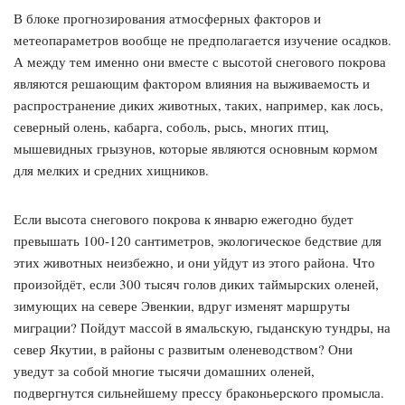
В блоке прогнозирования атмосферных факторов и
метеопараметров вообще не предполагается изучение осадков.
А между тем именно они вместе с высотой снегового покрова
являются решающим фактором влияния на выживаемость и
распространение диких животных, таких, например, как лось,
северный олень, кабарга, соболь, рысь, многих птиц,
мышевидных грызунов, которые являются основным кормом
для мелких и средних хищников.
Если высота снегового покрова к январю ежегодно будет
превышать 100-120 сантиметров, экологическое бедствие для
этих животных неизбежно, и они уйдут из этого района. Что
произойдёт, если 300 тысяч голов диких таймырских оленей,
зимующих на севере Эвенкии, вдруг изменят маршруты
миграции? Пойдут массой в ямальскую, гыданскую тундры, на
север Якутии, в районы с развитым оленеводством? Они
уведут за собой многие тысячи домашних оленей,
подвергнутся сильнейшему прессу браконьерского промысла.