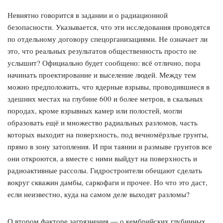
Невнятно говорится в задании и о радиационной
безопасности. Указывается, что эти исследования проводятся
по отдельному договору спецорганизациями. Не означает ли
это, что реальных результатов общественность просто не
услышит? Официально будет сообщено: всё отлично, пора
начинать проектирование и выселение людей. Между тем
можно предположить, что ядерные взрывы, проводившиеся в
здешних местах на глубине 600 и более метров, в скальных
породах, кроме взрывных камер или полостей, могли
образовать ещё и множество радиальных разломов, часть
которых выходит на поверхность, под вечномёрзлые грунты,
прямо в зону затопления. И при таянии и размыве грунтов все
они откроются, а вместе с ними выйдут на поверхность и
радиоактивные рассолы. Гидростроители обещают сделать
вокруг скважин дамбы, саркофаги и прочее. Но что это даст,
если неизвестно, куда на самом деле выходят разломы?
О втором факторе загрязнения — о кембрийских глубинных