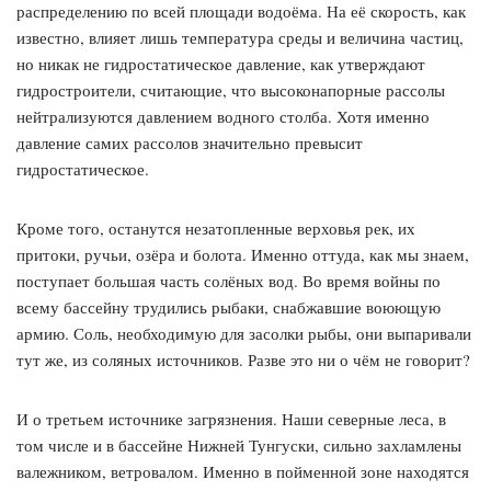
распределению по всей площади водоёма. На её скорость, как
известно, влияет лишь температура среды и величина частиц,
но никак не гидростатическое давление, как утверждают
гидростроители, считающие, что высоконапорные рассолы
нейтрализуются давлением водного столба. Хотя именно
давление самих рассолов значительно превысит
гидростатическое.
Кроме того, останутся незатопленные верховья рек, их
притоки, ручьи, озёра и болота. Именно оттуда, как мы знаем,
поступает большая часть солёных вод. Во время войны по
всему бассейну трудились рыбаки, снабжавшие воюющую
армию. Соль, необходимую для засолки рыбы, они выпаривали
тут же, из соляных источников. Разве это ни о чём не говорит?
И о третьем источнике загрязнения. Наши северные леса, в
том числе и в бассейне Нижней Тунгуски, сильно захламлены
валежником, ветровалом. Именно в пойменной зоне находятся