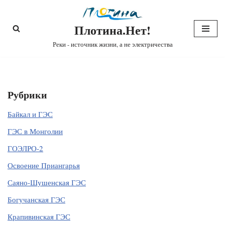
Плотина.Нет!
Перейти
к
Реки - источник жизни, а не электричества
содержимому
Рубрики
Байкал и ГЭС
ГЭС в Монголии
ГОЭЛРО-2
Освоение Приангарья
Саяно-Шушенская ГЭС
Богучанская ГЭС
Крапивинская ГЭС