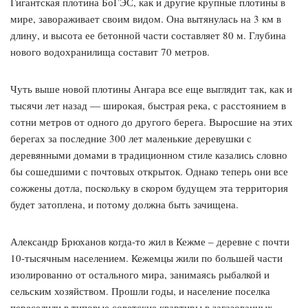
Гигантская плотина БоГЭС, как и другие крупные плотины в
мире, завораживает своим видом. Она вытянулась на 3 км в
длину, и высота ее бетонной части составляет 80 м. Глубина
нового водохранилища составит 70 метров.
Чуть выше новой плотины Ангара все еще выглядит так, как и
тысячи лет назад — широкая, быстрая река, с расстоянием в
сотни метров от одного до другого берега. Выросшие на этих
берегах за последние 300 лет маленькие деревушки с
деревянными домами в традиционном стиле казались словно
бы сошедшими с почтовых открыток. Однако теперь они все
сожжены дотла, поскольку в скором будущем эта территория
будет затоплена, и потому должна быть зачищена.
Александр Брюханов когда-то жил в Кежме – деревне с почти
10-тысячным населением. Кежемцы жили по большей части
изолированно от остального мира, занимаясь рыбалкой и
сельским хозяйством. Прошли годы, и население поселка
переселили в типовые советские квартиры в загазованных