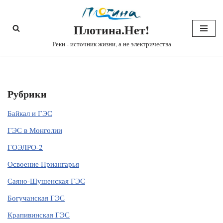
Плотина.Нет!
Перейти
к
Реки - источник жизни, а не электричества
содержимому
Рубрики
Байкал и ГЭС
ГЭС в Монголии
ГОЭЛРО-2
Освоение Приангарья
Саяно-Шушенская ГЭС
Богучанская ГЭС
Крапивинская ГЭС