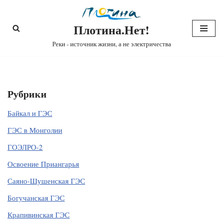
Плотина.Нет!
Перейти
к
Реки - источник жизни, а не электричества
содержимому
Рубрики
Байкал и ГЭС
ГЭС в Монголии
ГОЭЛРО-2
Освоение Приангарья
Саяно-Шушенская ГЭС
Богучанская ГЭС
Крапивинская ГЭС