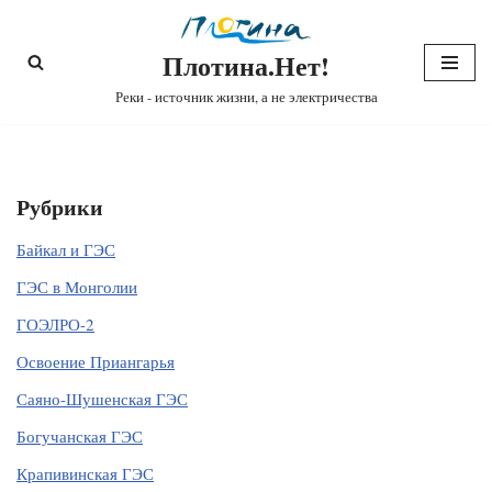
Плотина.Нет!
Перейти
к
Реки - источник жизни, а не электричества
содержимому
Рубрики
Байкал и ГЭС
ГЭС в Монголии
ГОЭЛРО-2
Освоение Приангарья
Саяно-Шушенская ГЭС
Богучанская ГЭС
Крапивинская ГЭС