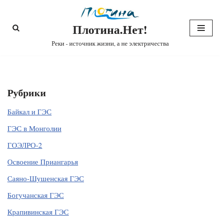
Плотина.Нет!
Перейти
к
Реки - источник жизни, а не электричества
содержимому
Рубрики
Байкал и ГЭС
ГЭС в Монголии
ГОЭЛРО-2
Освоение Приангарья
Саяно-Шушенская ГЭС
Богучанская ГЭС
Крапивинская ГЭС