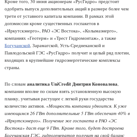
Кроме того, 30 июня акционерам «РусГидро» предстоит
одобрить выпуск дополнительных акций в размере более чем
трети от уставного капитала компании. В рамках этой
допэмиссии кроме существенных госпакетов в
«Иркутскэнерго», РАО «ЭС Востока», «Колымаэнерго»,
компаниях «Геотерм» и «Трест Гидромонтаж», а также
Богучанской
, Зарамагской, Усть-Среднеканской и
Павлодольской ГЭС «РусГидро» получит и целый ряд плотин,
входящих в крупнейшие гидроэнергетические комплексы
страны.
аналитика UniCredit Дмитрия Коновалова
По словам
,
компании вполне по силам взять установленную высокую
планку, учитывая растущее с легкой руки государства
количество активов. «
Мощность компании удвоится. К уже
имеющимся 26 ГВт дополнительные 5 ГВт обеспечат 40% в
«Иркутскэнерго». Получение же госпакета в РАО «ЭС
Востока» даст еще 9 ГВт. Кроме того, будет достроена
Богучанская ГЭС, гидрогенератор получит на свой баланс