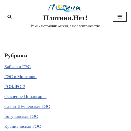
Плотина.Нет!
Перейти
к
Реки - источник жизни, а не электричества
содержимому
Рубрики
Байкал и ГЭС
ГЭС в Монголии
ГОЭЛРО-2
Освоение Приангарья
Саяно-Шушенская ГЭС
Богучанская ГЭС
Крапивинская ГЭС