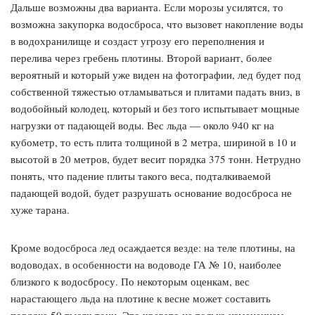
Дальше возможны два варианта. Если морозы усилятся, то
возможна закупорка водосброса, что вызовет накопление воды
в водохранилище и создаст угрозу его переполнения и
перелива через гребень плотины. Второй вариант, более
вероятный и который уже виден на фотографии, лед будет под
собственной тяжестью отламываться и плитами падать вниз, в
водобойный колодец, который и без того испытывает мощные
нагрузки от падающей воды. Вес льда — около 940 кг на
кубометр, то есть плита толщиной в 2 метра, шириной в 10 и
высотой в 20 метров, будет весит порядка 375 тонн. Нетрудно
понять, что падение плиты такого веса, подталкиваемой
падающей водой, будет разрушать основание водосброса не
хуже тарана.
Кроме водосброса лед осаждается везде: на теле плотины, на
водоводах, в особенности на водоводе ГА № 10, наиболее
близкого к водосбросу. По некоторым оценкам, вес
нарастающего льда на плотине к весне может составить
порядка 50 тысяч тонн. Это чревато не только изменением