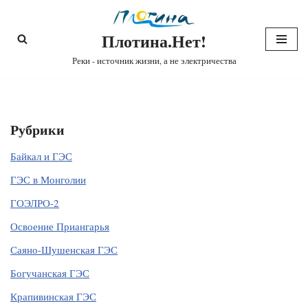
Плотина.Нет!
Перейти
к
Реки - источник жизни, а не электричества
содержимому
Рубрики
Байкал и ГЭС
ГЭС в Монголии
ГОЭЛРО-2
Освоение Приангарья
Саяно-Шушенская ГЭС
Богучанская ГЭС
Крапивинская ГЭС