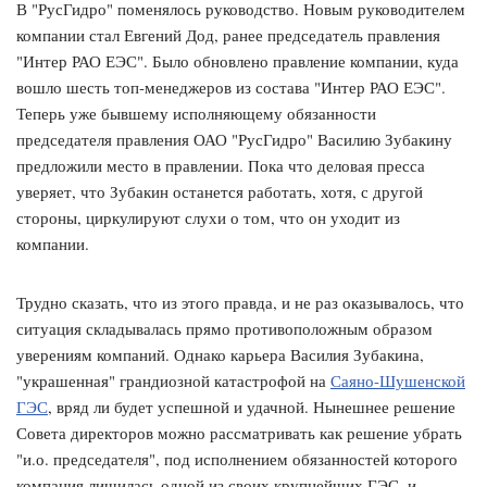
В "РусГидро" поменялось руководство. Новым руководителем
компании стал Евгений Дод, ранее председатель правления
"Интер РАО ЕЭС". Было обновлено правление компании, куда
вошло шесть топ-менеджеров из состава "Интер РАО ЕЭС".
Теперь уже бывшему исполняющему обязанности
председателя правления ОАО "РусГидро" Василию Зубакину
предложили место в правлении. Пока что деловая пресса
уверяет, что Зубакин останется работать, хотя, с другой
стороны, циркулируют слухи о том, что он уходит из
компании.
Трудно сказать, что из этого правда, и не раз оказывалось, что
ситуация складывалась прямо противоположным образом
уверениям компаний. Однако карьера Василия Зубакина,
"украшенная" грандиозной катастрофой на
Саяно-Шушенской
ГЭС
, вряд ли будет успешной и удачной. Нынешнее решение
Совета директоров можно рассматривать как решение убрать
"и.о. председателя", под исполнением обязанностей которого
компания лишилась одной из своих крупнейших ГЭС, и