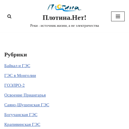
Плотина.Нет!
Перейти
к
Реки - источник жизни, а не электричества
содержимому
Рубрики
Байкал и ГЭС
ГЭС в Монголии
ГОЭЛРО-2
Освоение Приангарья
Саяно-Шушенская ГЭС
Богучанская ГЭС
Крапивинская ГЭС