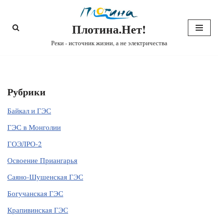
Плотина.Нет!
Перейти
к
Реки - источник жизни, а не электричества
содержимому
Рубрики
Байкал и ГЭС
ГЭС в Монголии
ГОЭЛРО-2
Освоение Приангарья
Саяно-Шушенская ГЭС
Богучанская ГЭС
Крапивинская ГЭС