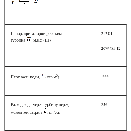
Напор, при котором работала
—
212,04
турбина
, м.в.с. (Па)
2079435,12
3
—
1000
Плотность воды,
(кгс/м
)
Расход воды через турбину перед
—
256
3
моментом аварии
, м
/сек