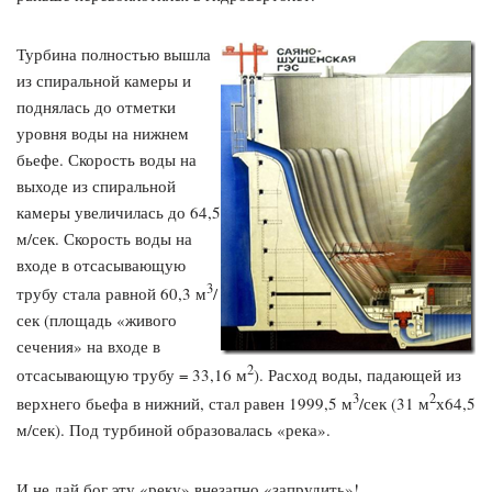
Турбина полностью вышла
из спиральной камеры и
поднялась до отметки
уровня воды на нижнем
бьефе. Скорость воды на
выходе из спиральной
камеры увеличилась до 64,5
м/сек. Скорость воды на
входе в отсасывающую
3
трубу стала равной 60,3 м
/
сек (площадь «живого
сечения» на входе в
2
отсасывающую трубу = 33,16 м
). Расход воды, падающей из
3
2
верхнего бьефа в нижний, стал равен 1999,5 м
/сек (31 м
х64,5
м/сек). Под турбиной образовалась «река».
И не дай бог эту «реку» внезапно «запрудить»!