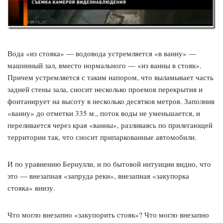
Вода «из стояка» — водовода устремляется «в ванну» —
машинный зал, вместо нормального — «из ванны в стояк».
Причем устремляется с таким напором, что выламывает часть
задней стены зала, сносит несколько проемов перекрытия и
фонтанирует на высоту в несколько десятков метров. Заполнив
«ванну» до отметки 335 м., поток воды не уменьшается, и
переливается через края «ванны», разливаясь по прилегающей
территории так, что сносит припаркованные автомобили.
И по уравнению Бернулли, и по бытовой интуиции видно, что
это — внезапная «запруда реки», внезапная «закупорка
стояка» внизу.
Что могло внезапно «закупорить стояк»? Что могло внезапно