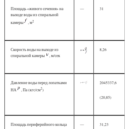
Площадь «живого сечения» на
—
31
выходе воды из спиральной
2
камеры
, м
Скорость воды на выходе из
8,26
спиральной камеры
, м/сек
Давление воды перед лопатками
2045337,6
2
НА
, Па (кгс/см
)
(20,85)
Площадь периферийного кольца
—
31,23