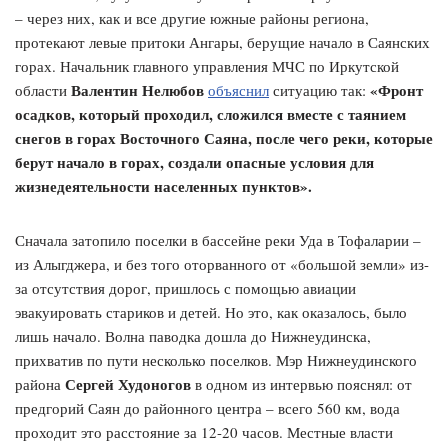
– через них, как и все другие южные районы региона,
протекают левые притоки Ангары, берущие начало в Саянских
горах. Начальник главного управления МЧС по Иркутской
Валентин Нелюбов
«Фронт
области
объяснил
ситуацию так:
осадков, который проходил, сложился вместе с таянием
снегов в горах Восточного Саяна, после чего реки, которые
берут начало в горах, создали опасные условия для
жизнедеятельности населенных пунктов».
Сначала затопило поселки в бассейне реки Уда в Тофаларии –
из Алыгджера, и без того оторванного от «большой земли» из-
за отсутствия дорог, пришлось с помощью авиации
эвакуировать стариков и детей. Но это, как оказалось, было
лишь начало. Волна паводка дошла до Нижнеудинска,
прихватив по пути несколько поселков. Мэр Нижнеудинского
Сергей Худоногов
района
в одном из интервью пояснял: от
предгорий Саян до районного центра – всего 560 км, вода
проходит это расстояние за 12-20 часов. Местные власти