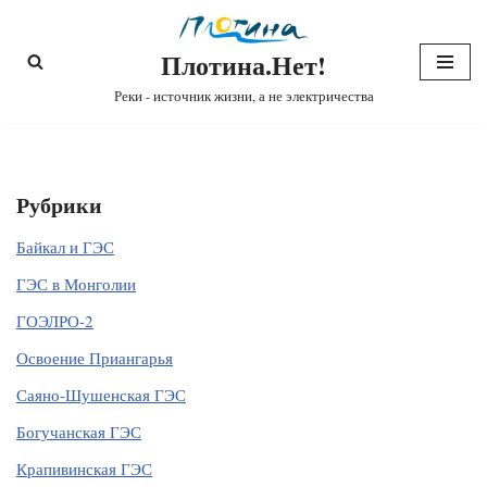
Плотина.Нет!
Перейти
к
Реки - источник жизни, а не электричества
содержимому
Рубрики
Байкал и ГЭС
ГЭС в Монголии
ГОЭЛРО-2
Освоение Приангарья
Саяно-Шушенская ГЭС
Богучанская ГЭС
Крапивинская ГЭС