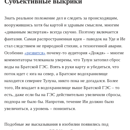
Субъективные выкрики
Знать реальное положение дел и следить за происходящим,
вооружившись хотя бы картой и здравым смыслом, многим
«диванным экспертам» всегда скучно. Поэтому включается
фантазия. Самая распространенная идея – паводок на Уде и Ие
стал следствием не природной стихии, а техногенной аварии.
Особенно
«резвится»
почему-то аудитория «Дождя» – многие
комментаторы телеканала уверены, что Тулун затопил сброс
воды на Братской ГЭС. Взять в руки карту и убедиться, что
поток идет с юга на север, а Братское водохранилище
находится севернее Тулуна, никто пока не догадался. Более
того, Ия впадает в водохранилище выше Братской ГЭС – то
есть, даже если бы на ГЭС действительно увеличили сбросы,
подпора не было бы. Напротив, течение Ии должно было
увеличиться, а уровень – понизиться.
Подобные же высказывания в изобилии появились под