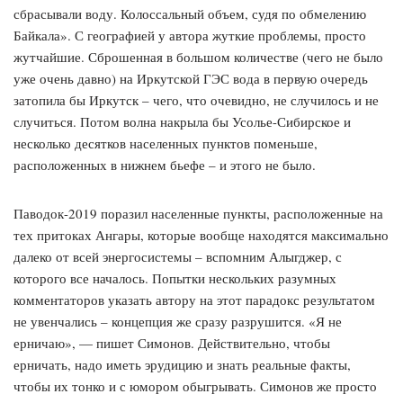
сбрасывали воду. Колоссальный объем, судя по обмелению
Байкала». С географией у автора жуткие проблемы, просто
жутчайшие. Сброшенная в большом количестве (чего не было
уже очень давно) на Иркутской ГЭС вода в первую очередь
затопила бы Иркутск – чего, что очевидно, не случилось и не
случиться. Потом волна накрыла бы Усолье-Сибирское и
несколько десятков населенных пунктов поменьше,
расположенных в нижнем бьефе – и этого не было.
Паводок-2019 поразил населенные пункты, расположенные на
тех притоках Ангары, которые вообще находятся максимально
далеко от всей энергосистемы – вспомним Алыгджер, с
которого все началось. Попытки нескольких разумных
комментаторов указать автору на этот парадокс результатом
не увенчались – концепция же сразу разрушится. «Я не
ерничаю», — пишет Симонов. Действительно, чтобы
ерничать, надо иметь эрудицию и знать реальные факты,
чтобы их тонко и с юмором обыгрывать. Симонов же просто