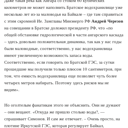
Даже такая река как Ангара со стоком 60 кубических
километров не может наполнить Братское водохранилище уже
несколько лет из-за маловодья на Байкале – где там справиться
Андрей Черезов
с этим скромной Ие. Замглавы Минэнерго РФ
на совещании в Братске доложил президенту РФ, что «по
общей обстановке гидрологической в части ангарского каскада
– здесь довольно положительная динамика, так как у нас годы
были маловодные, соответственно, у нас водохранилища
имеют увеличенную возможность запаса воды.
Соответственно, если говорить по Братской ГЭС, за сутки
прошедшие мы получили только плюсом 10 сантиметров, при
том, что емкость водохранилища еще позволяет чуть более
четырех метров набирать. Поэтому здесь рисков мы не
видим».
Но оголтелым фанатикам этого не объяснить. Они не думают
– они вещают. «Откуда же пришло столько воды?, —
спрашивает Симонов. И сам же отвечает. – Очень просто, на
плотине Иркутской ГЭС, которая регулирует Байкал,