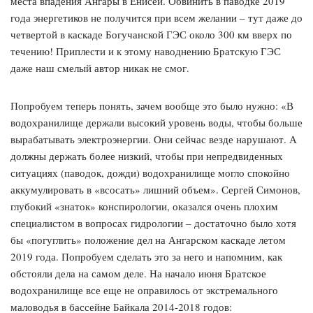
места впадения Ангары в Енисей. Обвинить в паводке 2019
года энергетиков не получится при всем желании – тут даже до
четвертой в каскаде Богучанской ГЭС около 300 км вверх по
течению! Приплести и к этому наводнению Братскую ГЭС
даже наш смелый автор никак не смог.
Попробуем теперь понять, зачем вообще это было нужно: «В
водохранилище держали высокий уровень воды, чтобы больше
вырабатывать электроэнергии. Они сейчас везде нарушают. А
должны держать более низкий, чтобы при непредвиденных
ситуациях (паводок, дожди) водохранилище могло спокойно
аккумулировать в «всосать» лишний объем». Сергей Симонов,
глубокий «знаток» конспирологии, оказался очень плохим
специалистом в вопросах гидрологии – достаточно было хотя
бы «погуглить» положение дел на Ангарском каскаде летом
2019 года. Попробуем сделать это за него и напомним, как
обстояли дела на самом деле. На начало июня Братское
водохранилище все еще не оправилось от экстремального
маловодья в бассейне Байкала 2014-2018 годов: