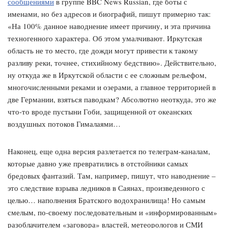
сообщениями
в группе BBC News Russian, где боты с
именами, но без адресов и биографий, пишут примерно так:
«На 100% данное наводнение имеет причину, и эта причина
техногенного характера. Об этом умалчивают. Иркутская
область не то место, где дожди могут привести к такому
разливу реки, точнее, стихийному бедствию». Действительно,
ну откуда же в Иркутской области с ее сложным рельефом,
многочисленными реками и озерами, а главное территорией в
две Германии, взяться паводкам? Абсолютно неоткуда, это же
что-то вроде пустыни Гоби, защищенной от океанских
воздушных потоков Гималаями…
Наконец, еще одна версия разлетается по телеграм-каналам,
которые давно уже превратились в отстойники самых
бредовых фантазий. Там, например, пишут, что наводнение –
это следствие взрыва ледников в Саянах, произведенного с
целью… наполнения Братского водохранилища! Но самым
смелым, по-своему последовательным и «информированным»
разоблачителем «заговора» властей, метеорологов и СМИ