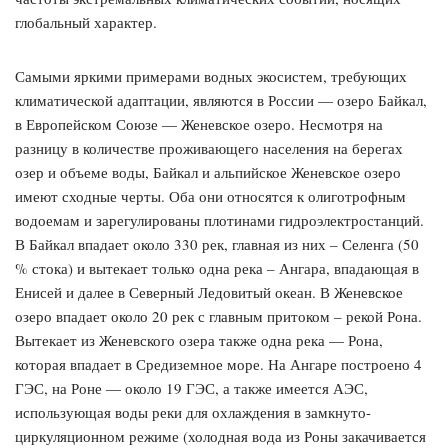
глобальный характер.
Самыми яркими примерами водных экосистем, требующих
климатической адаптации, являются в России — озеро Байкал,
в Европейском Союзе — Женевское озеро. Несмотря на
разницу в количестве проживающего населения на берегах
озер и объеме воды, Байкал и альпийское Женевское озеро
имеют сходные черты. Оба они относятся к олиготрофным
водоемам и зарегулированы плотинами гидроэлектростанций.
В Байкал впадает около 330 рек, главная из них – Селенга (50
% стока) и вытекает только одна река – Ангара, впадающая в
Енисей и далее в Северный Ледовитый океан. В Женевское
озеро впадает около 20 рек с главным притоком – рекой Рона.
Вытекает из Женевского озера также одна река — Рона,
которая впадает в Средиземное море. На Ангаре построено 4
ГЭС, на Роне — около 19 ГЭС, а также имеется АЭС,
использующая воды реки для охлаждения в замкнуто-
циркуляционном режиме (холодная вода из Роны закачивается