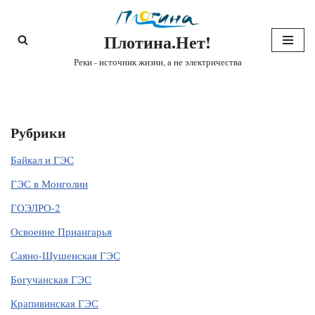
Плотина.Нет!
Перейти
к
Реки - источник жизни, а не электричества
содержимому
Рубрики
Байкал и ГЭС
ГЭС в Монголии
ГОЭЛРО-2
Освоение Приангарья
Саяно-Шушенская ГЭС
Богучанская ГЭС
Крапивинская ГЭС