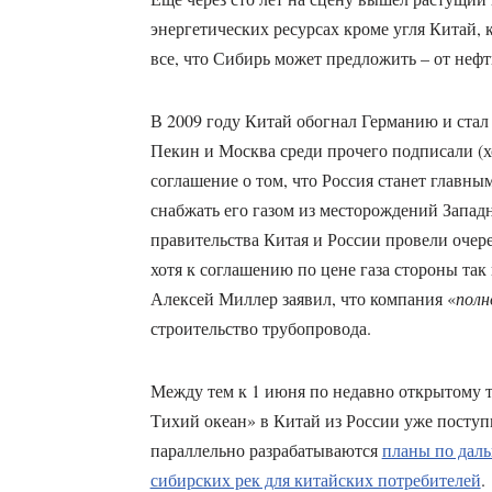
энергетических ресурсах кроме угля Китай,
все, что Сибирь может предложить – от нефти
В 2009 году Китай обогнал Германию и стал
Пекин и Москва среди прочего подписали (х
соглашение о том, что Россия станет главны
снабжать его газом из месторождений Запа
правительства Китая и России провели очере
хотя к соглашению по цене газа стороны так
Алексей Миллер заявил, что компания «
полн
строительство трубопровода.
Между тем к 1 июня по недавно открытому
Тихий океан» в Китай из России уже поступ
параллельно разрабатываются
планы по дал
сибирских рек для китайских потребителей
.