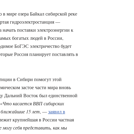
 в мире озера Байкал сибирской реке
ертая гидроэлектростанция —
 начать поставки электроэнергии к
самых богатых людей в России,
одимое БоГЭС электричество будет
оторые Россия планирует поставлять в
стиции в Сибири помогут этой
мическом застое части мира вновь
оду Дальний Восток был единственной
 «
Что касается ВВП сибирских
а ближайшие 15 лет
, —
заявил в
лежит крупнейшая в России частная
е могу себя представить, как мы