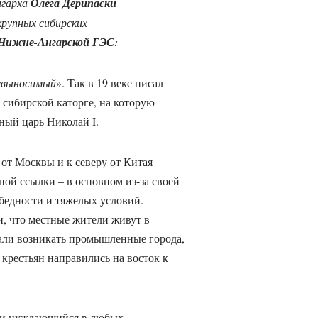
игарха
Олега Дерипаски
крупных сибирских
Нижне-Ангарской ГЭС
:
невыносимый
». Так в 19 веке писал
 сибирской каторге, на которую
ный царь Николай I.
от Москвы и к северу от Китая
ной ссылки – в основном из-за своей
 бедности и тяжелых условий.
и, что местные жители живут в
тали возникать промышленные города,
крестьян направились на восток к
й и нуждающийся в любых