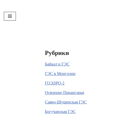
Перейти
к
содержимому
Рубрики
Байкал и ГЭС
ГЭС в Монголии
ГОЭЛРО-2
Освоение Приангарья
Саяно-Шушенская ГЭС
Богучанская ГЭС