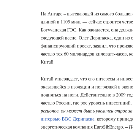
На Ангаре – вытекающей из самого большого
длиной в 1105 миль — сейчас строится четв
Богучанская ГЭС. Как ожидается, она должна
следующей весне. Олег Дерипаска, один из 
финансирующий проект, заявил, что произв
частью тех 60 миллиардов киловатт-часов, к
Китай.
Китай утверждает, что его интересы и инве
оказавшейся в изоляции и погрязшей в эконо
подняться на ноги. Действительно в 2009 г
частью России, где рос уровень инвестиций.
регионов, он может быть увеличен втрое з
интервью BBC Дерипаска
, которому принад
энергетическая компания EuroSibEnergo. –
Н