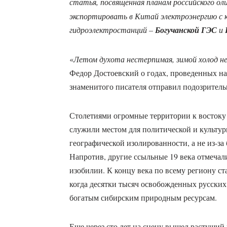
статья, посвященная планам российского ол
экспортировать в Китай электроэнергию с 
гидроэлектростанций –
Богучанской ГЭС
и
«
Летом духота нестерпимая, зимой холод 
Федор Достоевский о годах, проведенных на
знаменитого писателя отправил подозритель
Столетиями огромные территории к востоку 
служили местом для политической и культур
географической изолированности, а не из-за
Напротив, другие ссыльные 19 века отмечал
изобилии. К концу века по всему региону с
когда десятки тысяч освобожденных русских 
богатым сибирским природным ресурсам.
Еще через сто лет на сцену вышел растущи