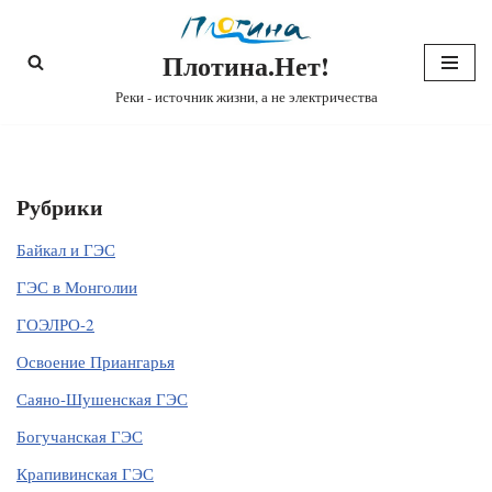
Плотина.Нет!
Перейти
к
Реки - источник жизни, а не электричества
содержимому
Рубрики
Байкал и ГЭС
ГЭС в Монголии
ГОЭЛРО-2
Освоение Приангарья
Саяно-Шушенская ГЭС
Богучанская ГЭС
Крапивинская ГЭС