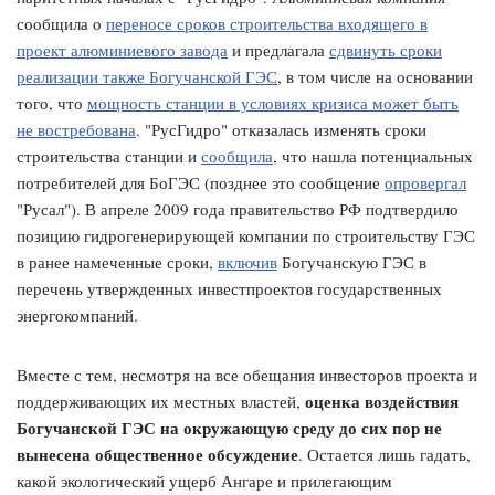
сообщила о
переносе сроков строительства входящего в
проект алюминиевого завода
и предлагала
сдвинуть сроки
реализации также Богучанской ГЭС
, в том числе на основании
того, что
мощность станции в условиях кризиса может быть
не востребована
. "РусГидро" отказалась изменять сроки
строительства станции и
сообщила
, что нашла потенциальных
потребителей для БоГЭС (позднее это сообщение
опровергал
"Русал"). В апреле 2009 года правительство РФ подтвердило
позицию гидрогенерирующей компании по строительству ГЭС
в ранее намеченные сроки,
включив
Богучанскую ГЭС в
перечень утвержденных инвестпроектов государственных
энергокомпаний.
Вместе с тем, несмотря на все обещания инвесторов проекта и
оценка воздействия
поддерживающих их местных властей,
Богучанской ГЭС на окружающую среду до сих пор не
вынесена общественное обсуждение
. Остается лишь гадать,
какой экологический ущерб Ангаре и прилегающим