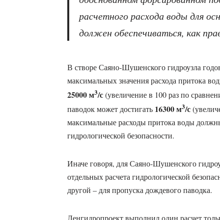
расчетного расхода воды для ос
должен обеспечиваться, как пра
В створе Саяно-Шушенского гидроузла годов
максимальных значения расхода притока воды
3
25000 м
/с
(увеличение в 100 раз по сравне
3
16300 м
/с
паводок может достигать
(увеличе
максимальные расходы притока воды должн
гидрологической безопасности.
Иначе говоря, для Саяно-Шушенского гидро
отдельных расчета гидрологической безопас
другой – для пропуска дождевого паводка.
Ленгидропроект выполнил один расчет только