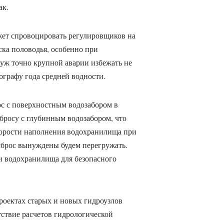
ак.
ожет спровоцировать регулировщиков на
ска половодья, особенно при
 уж точно крупной аварии избежать не
рографу года средней водности.
ос с поверхностным водозабором в
бросу с глубинным водозабором, что
корости наполнения водохранилища при
сброс вынуждены будем перегружать.
ти водохранилища для безопасного
проектах старых и новых гидроузлов
тствие расчетов гидрологической