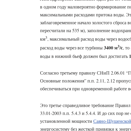
в одном году маловероятно формирование по
максимальными расходами притока воды. Эт
заблаговременное начало холостого сброса в
пересчитали на 535 м), заполнение водохран
3
км
, максимальный расход воды через водос
3
3400 м
/с
расход воды через все турбины
, т
воды в нижний бьеф должен был достигать
Согласно третьему правилу СНиП 2.06.01 “
Основные положения” п.п. 2.11, 2.12 пропу
обеспечиваться при одновременной работе в
Это третье справедливое требование Прави
33.01-2003 п.п. 5.4.3 и 5.4.4. И до сих пор 
установленной мощности
Саяно-Шушенско
энергосистему без жесткой привязки к энер