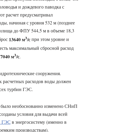
ловодья и дождевого паводка с
от расчет предусматривал
оды, начиная с уровня 532 м (позднее
илища до ФПУ 544,5 м в объеме 18,3
3
13640 м
/с
брос
при этом уровне и
о есть максимальный сбросной расход
3
17040 м
/с
.
Гидротехнические сооружения.
ск расчетных расходов воды должен
сех турбин ГЭС.
л было необоснованно изменено СНиП
не созданы условия для выдачи всей
й ГЭС
в энергосистему (именно в
гоемким производствам).