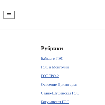
Перейти
к
содержимому
Рубрики
Байкал и ГЭС
ГЭС в Монголии
ГОЭЛРО-2
Освоение Приангарья
Саяно-Шушенская ГЭС
Богучанская ГЭС