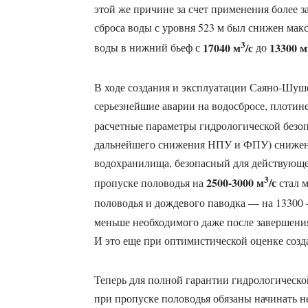
этой же причине за счет применения более з
сброса воды с уровня 523 м был снижен мак
3
17040 м
/с
13300 м
воды в нижний бьеф с
до
В ходе создания и эксплуатации Саяно-Шуш
серьезнейшие аварии на водосбросе, плотин
расчетные параметры гидрологической безоп
дальнейшего снижения НПУ и ФПУ) снижен
водохранилища, безопасный для действующе
3
2500-3000 м
/с
пропуске половодья на
стал м
половодья и дождевого паводка — на 13300 –
меньше необходимого даже после завершения
И это еще при оптимистической оценке созд
Теперь для полной гарантии гидрологическо
при пропуске половодья обязаны начинать н