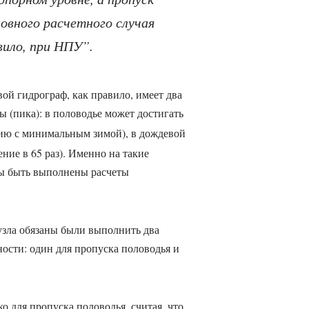
новного расчетного случая
вило, при НПУ”.
ой гидрограф, как правило, имеет два
 (пика): в половодье может достигать
нию с минимальным зимой), в дождевой
ние в 65 раз). Именно на такие
ы быть выполнены расчеты
узла обязаны были выполнить два
ности: один для пропуска половодья и
 для пропуска половодья, считая, что