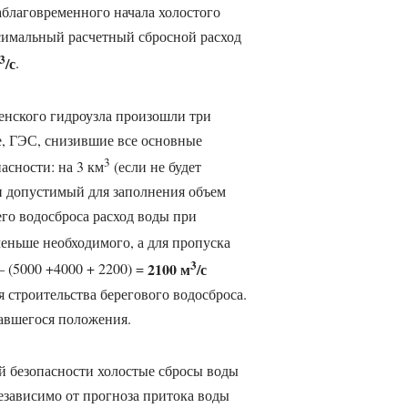
аблаговременного начала холостого
симальный расчетный сбросной расход
3
/с
.
енского гидроузла произошли три
е, ГЭС, снизившие все основные
3
асности: на 3 км
(если не будет
 допустимый для заполнения объем
го водосброса расход воды при
еньше необходимого, а для пропуска
3
2100 м
/с
 (5000 +4000 + 2200) =
 строительства берегового водосброса.
авшегося положения.
й безопасности холостые сбросы воды
езависимо от прогноза притока воды