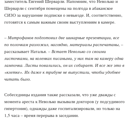
заместитель Евгений Шерварли. Напомним, что Неволько и
Шерварли с сентября помещены на полгода в абаканское
СИЗО за нарушение подписки о невыезде. И, соответственно,
готовятся к самым важным своим выступлениям в камере.
–
Митрофанов подготовил две шикарные презентации, все
по полочкам разложил, наглядно, материалы распечатаны
, –
рассказывает Наталья. –
Встает Неволько со своими
листочками, на коленках писаными, у них там на камеру одна
лампочка. Листы повалились, он их собирает. И все же это в
«клетке». Их даже к трибуне не выпустили, чтобы удобнее
читать было.
Собеседницы издания также рассказали, что уже дважды с
момента ареста к Неволько вызывали докторов (у подсудимого
гипертония), однажды даже госпитализировали, но только на
1,5 часа – время перерыва в заседании.