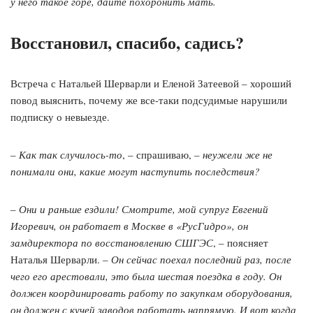
у него такое горе, дайте похоронить мать.
Восстановил, спасибо, садись?
Встреча с Натальей Шерварли и Еленой Затеевой – хороший
повод выяснить, почему же все-таки подсудимые нарушили
подписку о невыезде.
–
Как так случилось-то
, – спрашиваю, –
неужели же не
понимали они, какие могут наступить последствия?
–
Они и раньше ездили! Смотрите, мой супруг Евгений
Игоревич, он работает в Москве в «РусГидро», он
замдиректора по восстановлению СШГЭС
, – поясняет
Наталья Шерварли. –
Он сейчас поехал последний раз, после
чего его арестовали, это была шестая поездка в году. Он
должен координировать работу по закупкам оборудования,
он должен с кучей заводов работать напрямую. И вот когда