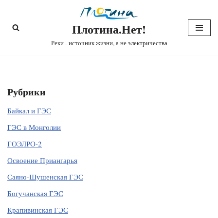
Плотина.Нет!
Перейти
к
Реки - источник жизни, а не электричества
содержимому
Рубрики
Байкал и ГЭС
ГЭС в Монголии
ГОЭЛРО-2
Освоение Приангарья
Саяно-Шушенская ГЭС
Богучанская ГЭС
Крапивинская ГЭС