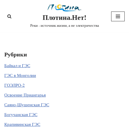
Плотина.Нет!
Перейти
к
Реки - источник жизни, а не электричества
содержимому
Рубрики
Байкал и ГЭС
ГЭС в Монголии
ГОЭЛРО-2
Освоение Приангарья
Саяно-Шушенская ГЭС
Богучанская ГЭС
Крапивинская ГЭС