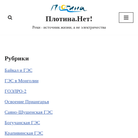
Плотина.Нет!
Перейти
к
Реки - источник жизни, а не электричества
содержимому
Рубрики
Байкал и ГЭС
ГЭС в Монголии
ГОЭЛРО-2
Освоение Приангарья
Саяно-Шушенская ГЭС
Богучанская ГЭС
Крапивинская ГЭС