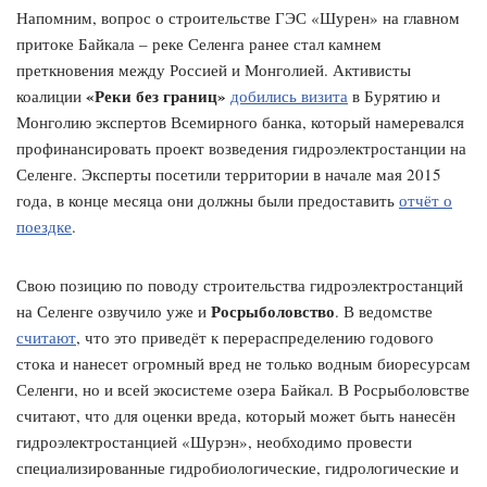
Напомним, вопрос о строительстве ГЭС «Шурен» на главном
притоке Байкала – реке Селенга ранее стал камнем
преткновения между Россией и Монголией. Активисты
«Реки без границ»
коалиции
добились визита
в Бурятию и
Монголию экспертов Всемирного банка, который намеревался
профинансировать проект возведения гидроэлектростанции на
Селенге. Эксперты посетили территории в начале мая 2015
года, в конце месяца они должны были предоставить
отчёт о
поездке
.
Свою позицию по поводу строительства гидроэлектростанций
Росрыболовство
на Селенге озвучило уже и
. В ведомстве
считают
, что это приведёт к перераспределению годового
стока и нанесет огромный вред не только водным биоресурсам
Селенги, но и всей экосистеме озера Байкал. В Росрыболовстве
считают, что для оценки вреда, который может быть нанесён
гидроэлектростанцией «Шурэн», необходимо провести
специализированные гидробиологические, гидрологические и