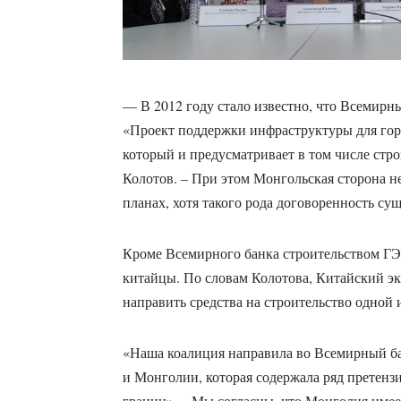
— В 2012 году стало известно, что Всемирн
«Проект поддержки инфраструктуры для г
который и предусматривает в том числе стр
Колотов. – При этом Монгольская сторона 
планах, хотя такого рода договоренность с
Кроме Всемирного банка строительством ГЭ
китайцы. По словам Колотова, Китайский э
направить средства на строительство одной 
«Наша коалиция направила во Всемирный ба
и Монголии, которая содержала ряд претензи
границ». – Мы согласны, что Монголия имее