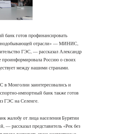
ый банк готов профинансировать
орнодобывающей отрасли» — МИНИС,
оительство ГЭС, — рассказал Александр
не проинформировала Россию о своих
уществует между нашими странами.
С в Монголии заинтересовались и
кспортно-импортный банк также готов
из ГЭС на Селенге.
нк жалобу от лица населения Бурятии
й, — рассказал представитель «Рек без
т право развивать свою энергетику и