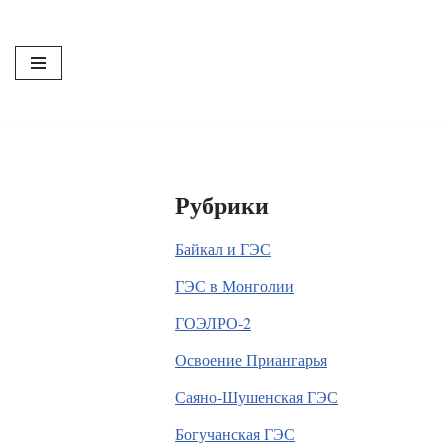
Перейти
к
содержимому
Рубрики
Байкал и ГЭС
ГЭС в Монголии
ГОЭЛРО-2
Освоение Приангарья
Саяно-Шушенская ГЭС
Богучанская ГЭС