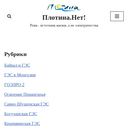
Плотина.Нет!
Перейти
к
Реки - источник жизни, а не электричества
содержимому
Рубрики
Байкал и ГЭС
ГЭС в Монголии
ГОЭЛРО-2
Освоение Приангарья
Саяно-Шушенская ГЭС
Богучанская ГЭС
Крапивинская ГЭС