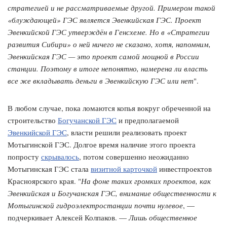
стратегией и не рассматриваемые другой. Примером такой
«блуждающей» ГЭС является Эвенкийская ГЭС. Проект
Эвенкийской ГЭС утверждён в Генсхеме. Но в «Стратегии
развития Сибири» о ней ничего не сказано, хотя, напомним,
Эвенкийская ГЭС — это проект самой мощной в России
станции. Поэтому в итоге непонятно, намерена ли власть
все же вкладывать деньги в Эвенкийскую ГЭС или нет
".
В любом случае, пока ломаются копья вокруг обреченной на
строительство
Богучанской ГЭС
и предполагаемой
Эвенкийской ГЭС
, власти решили реализовать проект
Мотыгинской ГЭС. Долгое время наличие этого проекта
попросту
скрывалось
, потом совершенно неожиданно
Мотыгинская ГЭС стала
визитной карточкой
инвестпроектов
Красноярского края. "
На фоне таких громких проектов, как
Эвенкийская и Богучанская ГЭС, внимание общественности к
Мотыгинской гидроэлектростанции почти нулевое
, —
подчеркивает Алексей Колпаков. —
Лишь общественное