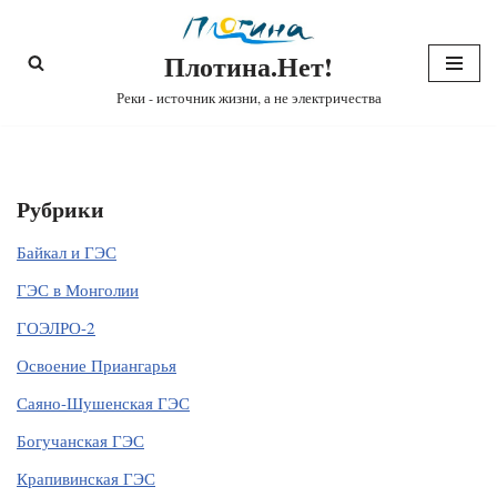
Плотина.Нет!
Перейти
к
Реки - источник жизни, а не электричества
содержимому
Рубрики
Байкал и ГЭС
ГЭС в Монголии
ГОЭЛРО-2
Освоение Приангарья
Саяно-Шушенская ГЭС
Богучанская ГЭС
Крапивинская ГЭС