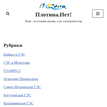
Плотина.Нет!
Перейти
к
Реки - источник жизни, а не электричества
содержимому
Рубрики
Байкал и ГЭС
ГЭС в Монголии
ГОЭЛРО-2
Освоение Приангарья
Саяно-Шушенская ГЭС
Богучанская ГЭС
Крапивинская ГЭС