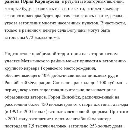
района Юрия Карнаухова
, в результате заторных явлений,
которые будут возникать из-за того, что, что лед к началу
сезонного паводка будет практически лежать на дне, реальна
угроза затопления многих населенных пунктов. В частности,
только в районном центре села Богучаны могут быть
затоплены 972 жилых дома.
Подтопление прибрежной территории на затороопасном
участке Мотыгинского района может привести к затоплению
крупного карьера Горевского месторождения,
обеспечивающего 40% добычи свинцово-цинковых руд в
Российской Федерации. Снижение расхода до 1100 куб. м/с в
период вскрытия ледостава значительно повышает риск
образования заторов. Город Енисейск, расположенный на
расстоянии более 450 километров от створа плотины, дважды
(в 1991 и 2001 годах) затапливался волной прорыва. При этом
в 2001 году затопление имело масштабный характер:
пострадали 7,5 тысячи человек, затоплено 253 жилых дома.