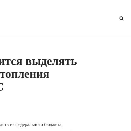
ится выделять
атопления
С
дств из федерального бюджета,