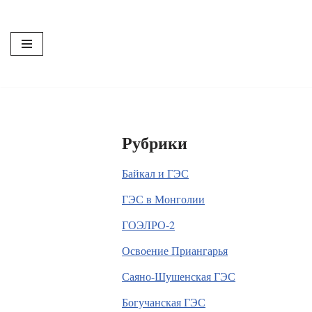
Перейти
к
содержимому
Рубрики
Байкал и ГЭС
ГЭС в Монголии
ГОЭЛРО-2
Освоение Приангарья
Саяно-Шушенская ГЭС
Богучанская ГЭС