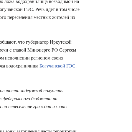
ию ложа водохранилища возводимой на
огучанской ГЭС. Речь идет в том числе
го переселения местных жителей из
ообщают, что губернатор Иркутской
речи с главой Минэнерго РФ Сергеем
м исполнении регионом своих
ложа водохранилища
Богучанской ГЭС
,
коенность задержкой получения
в федерального бюджета на
и на переселение граждан из зоны
ка зоны затопления части территории