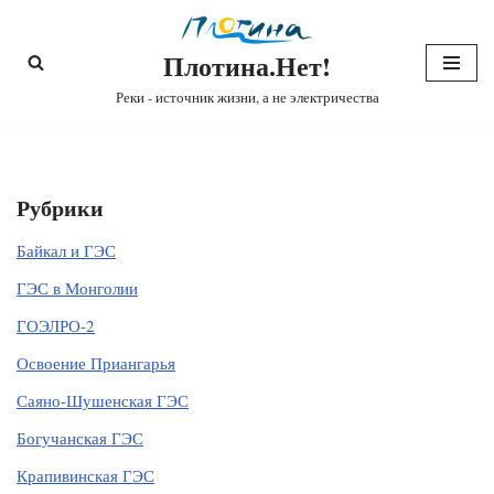
Плотина.Нет!
Перейти
к
Реки - источник жизни, а не электричества
содержимому
Рубрики
Байкал и ГЭС
ГЭС в Монголии
ГОЭЛРО-2
Освоение Приангарья
Саяно-Шушенская ГЭС
Богучанская ГЭС
Крапивинская ГЭС