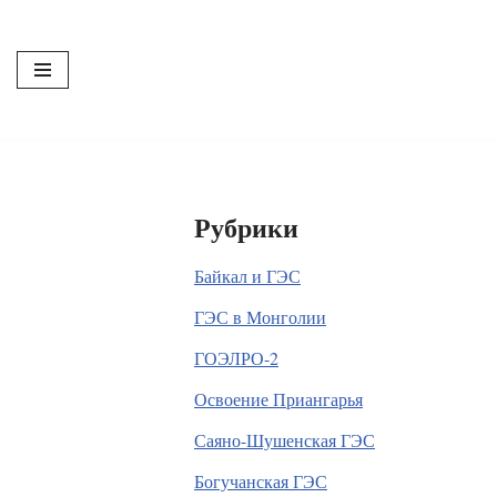
Перейти
к
содержимому
Рубрики
Байкал и ГЭС
ГЭС в Монголии
ГОЭЛРО-2
Освоение Приангарья
Саяно-Шушенская ГЭС
Богучанская ГЭС