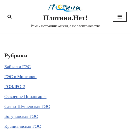
Плотина.Нет!
Перейти
к
Реки - источник жизни, а не электричества
содержимому
Рубрики
Байкал и ГЭС
ГЭС в Монголии
ГОЭЛРО-2
Освоение Приангарья
Саяно-Шушенская ГЭС
Богучанская ГЭС
Крапивинская ГЭС