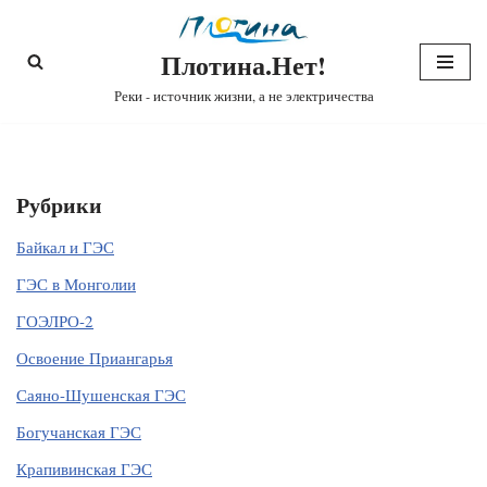
Плотина.Нет!
Перейти
к
Реки - источник жизни, а не электричества
содержимому
Рубрики
Байкал и ГЭС
ГЭС в Монголии
ГОЭЛРО-2
Освоение Приангарья
Саяно-Шушенская ГЭС
Богучанская ГЭС
Крапивинская ГЭС