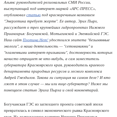
Альянс руководителей региональных СМИ России,
выступающий под интернет-маркой «АРС-ПРЕСС»,
опубликовал
статью
под красноречивым названием
"Энергетика требует жертв". Ее автор, Эрих Пырх,
рассуждает о трех крупнейших гидропроектах Нижнего
Приангарья: Богучанской, Мотыгинской и Эвенкийской ГЭС.
Наш сайт
Плотина.Нет!
удостоился эпитета "безымянные
экологи", а наша деятельность — "сетованиями" и
"пламенными интернет-призывами", достоверность которых
начисто отрицает не кто-нибудь, а сам заместитель
губернатора Красноярского края, руководитель краевого
департамента природных ресурсов и лесного комплекса
Андрей Гнездилов. Такова ли ситуация на самом деле? И кто
лжет в этом случае — мы или вице-губернатор? Ниже мы
помещаем статью Эриха Пырха и свой комментарий.
Богучанская ГЭС из заглохшего проекта советской эпохи
превратилась в символ экономического рывка Красноярского
края. На долгожданное развитие Нижнего Приангарья