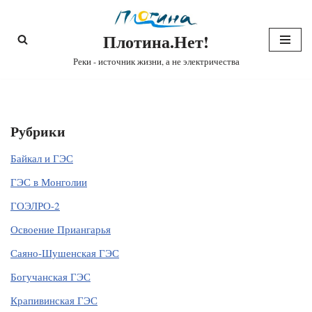
Плотина.Нет!
Перейти
к
Реки - источник жизни, а не электричества
содержимому
Рубрики
Байкал и ГЭС
ГЭС в Монголии
ГОЭЛРО-2
Освоение Приангарья
Саяно-Шушенская ГЭС
Богучанская ГЭС
Крапивинская ГЭС