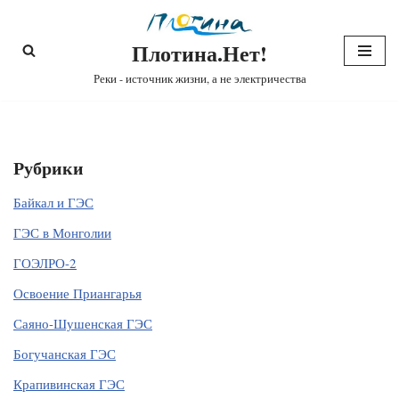
Плотина.Нет!
Перейти
к
Реки - источник жизни, а не электричества
содержимому
Рубрики
Байкал и ГЭС
ГЭС в Монголии
ГОЭЛРО-2
Освоение Приангарья
Саяно-Шушенская ГЭС
Богучанская ГЭС
Крапивинская ГЭС