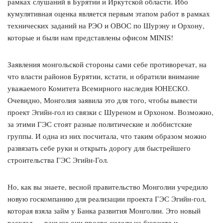
рамках слушаний в Бурятии и Иркутской области. Ибо
кумулятивная оценка является первым этапом работ в рамках
технических заданий на РЭО и ОВОС по Шурэну и Орхону,
которые и были нам представлены офисом MINIS!
Заявления монгольской стороны сами себе противоречат, на
что власти районов Бурятии, кстати, и обратили внимание
уважаемого Комитета Всемирного наследия ЮНЕСКО.
Очевидно, Монголия заявила это для того, чтобы вывести
проект Эгийн-гол из связки с Шуреном и Орхоном. Возможно,
за этими ГЭС стоят разные политические и лоббистские
группы. И одна из них посчитала, что таким образом можно
развязать себе руки и открыть дорогу для быстрейшего
строительства ГЭС Эгийн-Гол.
Но, как вы знаете, весной правительство Монголии учредило
новую госкомпанию для реализации проекта ГЭС Эгийн-гол,
которая взяла займ у Банка развития Монголии. Это новый
расклад — раньше они просто сидели на бюджете и