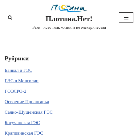
Плотина.Нет!
Перейти
к
Реки - источник жизни, а не электричества
содержимому
Рубрики
Байкал и ГЭС
ГЭС в Монголии
ГОЭЛРО-2
Освоение Приангарья
Саяно-Шушенская ГЭС
Богучанская ГЭС
Крапивинская ГЭС