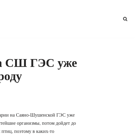
а СШ ГЭС уже
роду
аварии на Саяно-Шушенской ГЭС уже
стейшие организмы, потом дойдет до
 птиц, поэтому в каких-то