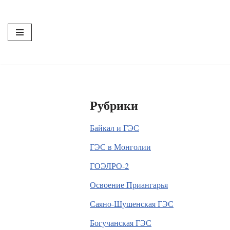
Перейти
к
содержимому
Рубрики
Байкал и ГЭС
ГЭС в Монголии
ГОЭЛРО-2
Освоение Приангарья
Саяно-Шушенская ГЭС
Богучанская ГЭС