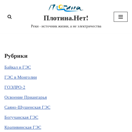
Плотина.Нет!
Перейти
к
Реки - источник жизни, а не электричества
содержимому
Рубрики
Байкал и ГЭС
ГЭС в Монголии
ГОЭЛРО-2
Освоение Приангарья
Саяно-Шушенская ГЭС
Богучанская ГЭС
Крапивинская ГЭС