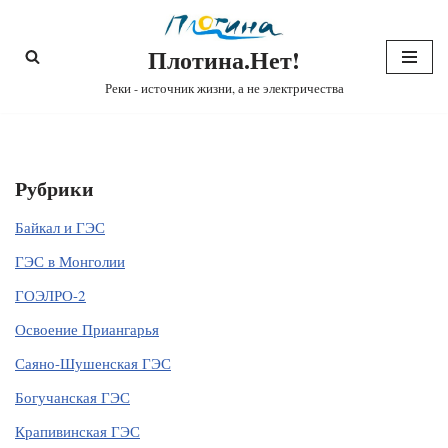
Плотина.Нет!
Перейти
к
Реки - источник жизни, а не электричества
содержимому
Рубрики
Байкал и ГЭС
ГЭС в Монголии
ГОЭЛРО-2
Освоение Приангарья
Саяно-Шушенская ГЭС
Богучанская ГЭС
Крапивинская ГЭС