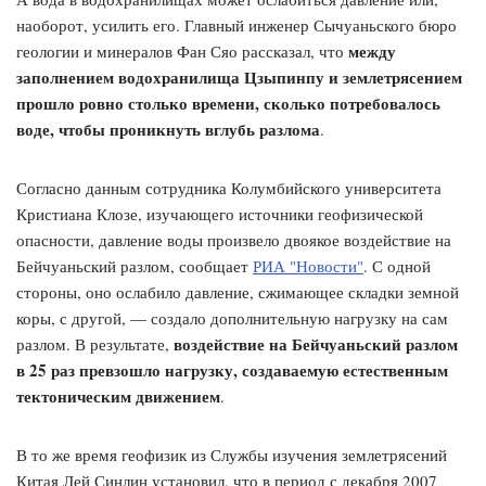
наоборот, усилить его. Главный инженер Сычуаньского бюро
между
геологии и минералов Фан Сяо рассказал, что
заполнением водохранилища Цзыпинпу и землетрясением
прошло ровно столько времени, сколько потребовалось
воде, чтобы проникнуть вглубь разлома
.
Согласно данным сотрудника Колумбийского университета
Кристиана Клозе, изучающего источники геофизической
опасности, давление воды произвело двоякое воздействие на
Бейчуаньский разлом, сообщает
РИА "Новости"
. С одной
стороны, оно ослабило давление, сжимающее складки земной
коры, с другой, — создало дополнительную нагрузку на сам
воздействие на Бейчуаньский разлом
разлом. В результате,
в 25 раз превзошло нагрузку, создаваемую естественным
тектоническим движением
.
В то же время геофизик из Службы изучения землетрясений
Китая Лей Синлин установил, что в период с декабря 2007