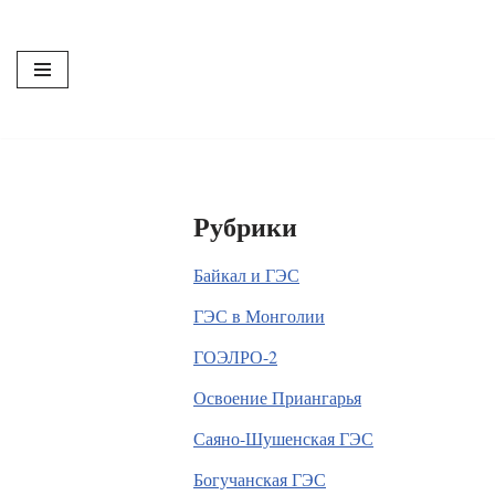
Перейти
к
содержимому
Рубрики
Байкал и ГЭС
ГЭС в Монголии
ГОЭЛРО-2
Освоение Приангарья
Саяно-Шушенская ГЭС
Богучанская ГЭС