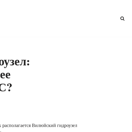
узел:
ее
С?
х располагается Вилюйский гидроузел