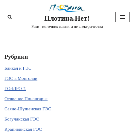
Плотина.Нет!
Перейти
к
Реки - источник жизни, а не электричества
содержимому
Рубрики
Байкал и ГЭС
ГЭС в Монголии
ГОЭЛРО-2
Освоение Приангарья
Саяно-Шушенская ГЭС
Богучанская ГЭС
Крапивинская ГЭС