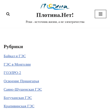
Плотина.Нет!
Перейти
к
Реки - источник жизни, а не электричества
содержимому
Рубрики
Байкал и ГЭС
ГЭС в Монголии
ГОЭЛРО-2
Освоение Приангарья
Саяно-Шушенская ГЭС
Богучанская ГЭС
Крапивинская ГЭС