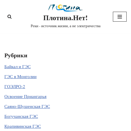
Плотина.Нет!
Перейти
к
Реки - источник жизни, а не электричества
содержимому
Рубрики
Байкал и ГЭС
ГЭС в Монголии
ГОЭЛРО-2
Освоение Приангарья
Саяно-Шушенская ГЭС
Богучанская ГЭС
Крапивинская ГЭС