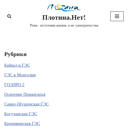
Плотина.Нет!
Перейти
к
Реки - источник жизни, а не электричества
содержимому
Рубрики
Байкал и ГЭС
ГЭС в Монголии
ГОЭЛРО-2
Освоение Приангарья
Саяно-Шушенская ГЭС
Богучанская ГЭС
Крапивинская ГЭС