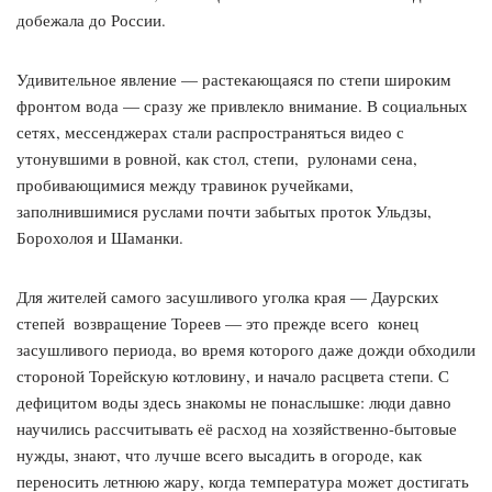
добежала до России.
Удивительное явление — растекающаяся по степи широким
фронтом вода — сразу же привлекло внимание. В социальных
сетях, мессенджерах стали распространяться видео с
утонувшими в ровной, как стол, степи, ​ рулонами сена,
пробивающимися между травинок ручейками,
заполнившимися руслами почти забытых проток Ульдзы,
Борохолоя и Шаманки.
Для жителей самого засушливого уголка края — Даурских
степей ​ возвращение Тореев — это прежде всего ​ конец
засушливого периода, во время которого даже дожди обходили
стороной Торейскую котловину, и начало расцвета степи. С
дефицитом воды здесь знакомы не понаслышке: люди давно
научились рассчитывать её расход на хозяйственно-бытовые
нужды, знают, что лучше всего высадить в огороде, как
переносить летнюю жару, когда температура может достигать