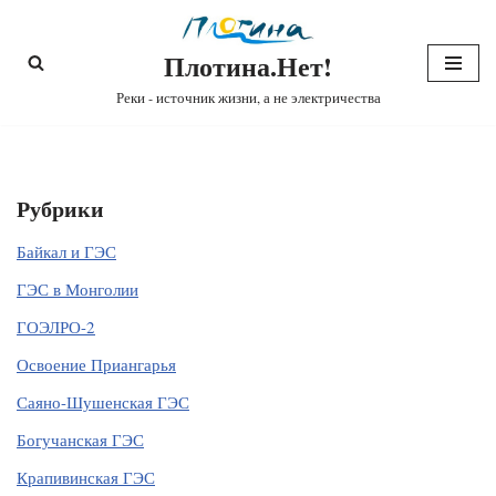
Плотина.Нет!
Перейти
к
Реки - источник жизни, а не электричества
содержимому
Рубрики
Байкал и ГЭС
ГЭС в Монголии
ГОЭЛРО-2
Освоение Приангарья
Саяно-Шушенская ГЭС
Богучанская ГЭС
Крапивинская ГЭС