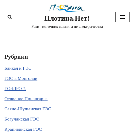
Плотина.Нет!
Перейти
к
Реки - источник жизни, а не электричества
содержимому
Рубрики
Байкал и ГЭС
ГЭС в Монголии
ГОЭЛРО-2
Освоение Приангарья
Саяно-Шушенская ГЭС
Богучанская ГЭС
Крапивинская ГЭС