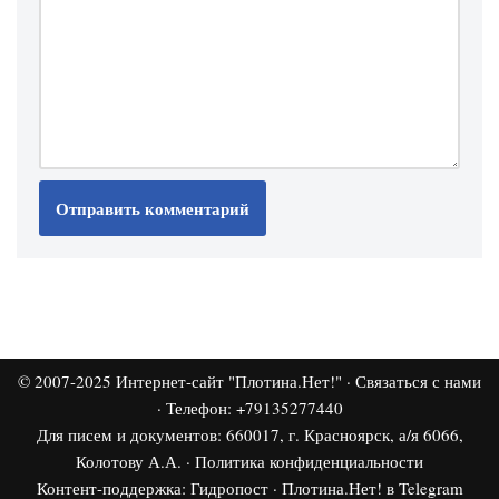
© 2007-2025
Интернет-сайт "Плотина.Нет!"
·
Связаться с нами
· Телефон: +79135277440
Для писем и документов: 660017, г. Красноярск, а/я 6066,
Колотову А.А. ·
Политика конфиденциальности
Контент-поддержка:
Гидропост
·
Плотина.Нет! в Telegram