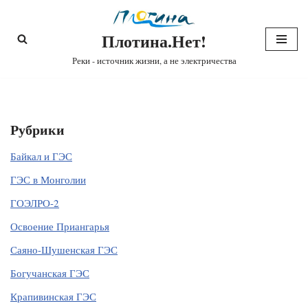
Плотина.Нет!
Перейти
к
Реки - источник жизни, а не электричества
содержимому
Рубрики
Байкал и ГЭС
ГЭС в Монголии
ГОЭЛРО-2
Освоение Приангарья
Саяно-Шушенская ГЭС
Богучанская ГЭС
Крапивинская ГЭС