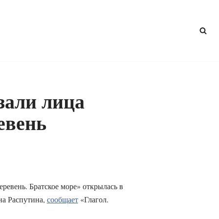
зали лица
евень
ревень. Братское море» открылась в
на Распутина,
сообщает
«Глагол.