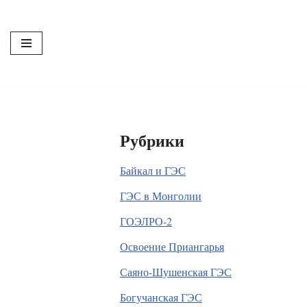
Перейти
к
содержимому
Рубрики
Байкал и ГЭС
ГЭС в Монголии
ГОЭЛРО-2
Освоение Приангарья
Саяно-Шушенская ГЭС
Богучанская ГЭС